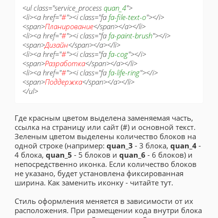
<ul class="service_process
quan_4
">
<li><a href="
#
"><i class="fa
fa-file-text-o
"></i>
<span>
Планирование
</span></a></li>
<li><a href="
#
"><i class="fa
fa-paint-brush
"></i>
<span>
Дизайн
</span></a></li>
<li><a href="
#
"><i class="fa
fa-cog
"></i>
<span>
Разработка
</span></a></li>
<li><a href="
#
"><i class="fa
fa-life-ring
"></i>
<span>
Поддержка
</span></a></li>
</ul>
Где красным цветом выделена заменяемая часть,
ссылка на страницу или сайт (#) и основной текст.
Зеленым цветом выделены количество блоков на
одной строке (например:
quan_3
- 3 блока,
quan_4
-
4 блока,
quan_5
- 5 блоков и
quan_6
- 6 блоков) и
непосредственно иконка. Если количество блоков
не указано, будет установлена фиксированная
ширина. Как заменить иконку - читайте тут.
Стиль оформления меняется в зависимости от их
расположения. При размещении кода внутри блока