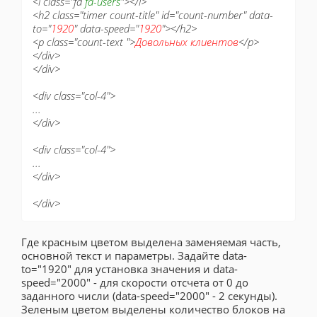
<i class="fa
fa-users
"></i>
<h2 class="timer count-title" id="count-number" data-
to="
1920
" data-speed="
1920
"></h2>
<p class="count-text ">
Довольных клиентов
</p>
</div>
</div>
<div class="col-4">
...
</div>
<div class="col-4">
...
</div>
</div>
Где красным цветом выделена заменяемая часть,
основной текст и параметры. Задайте data-
to="1920" для установка значения и data-
speed="2000" - для скорости отсчета от 0 до
заданного числи (data-speed="2000" - 2 секунды).
Зеленым цветом выделены количество блоков на