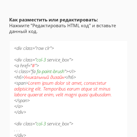
Как разместить или редактировать:
Нажмите "Редактировать HTML код" и вставьте
данный код.
<div class="row clr">
<div class="
col-3
service_box">
<a href="
#
">
<i class="fa
fa-paint-brush
"></i>
<h6>
Уникальный дизайн
</h6>
<span>
Lorem ipsum dolor sit amet, consectetur
adipisicing elit. Temporibus earum atque sit minus
labore quaerat enim, velit magni quasi quibusdam.
</span>
</a>
</div>
<div class="
col-3
service_box">
. . .
</div>