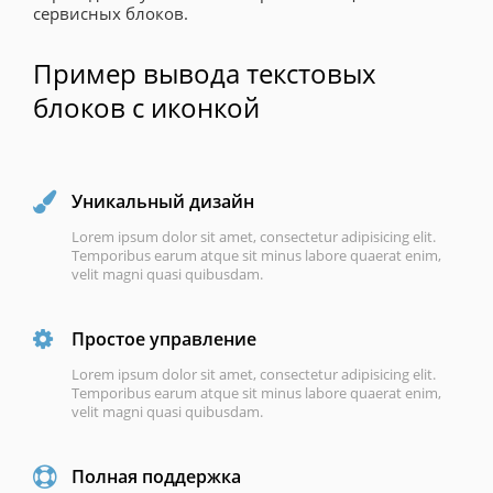
сервисных блоков.
Пример вывода текстовых
блоков с иконкой
Уникальный дизайн
Lorem ipsum dolor sit amet, consectetur adipisicing elit.
Temporibus earum atque sit minus labore quaerat enim,
velit magni quasi quibusdam.
Простое управление
Lorem ipsum dolor sit amet, consectetur adipisicing elit.
Temporibus earum atque sit minus labore quaerat enim,
velit magni quasi quibusdam.
Полная поддержка