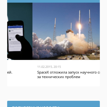
11.02.2015, 20:15
1
SpaceX отложила запуск научного спутника из-
«
за технических проблем
в
ПОПУЛЯРНЫЕ НОВОСТИ