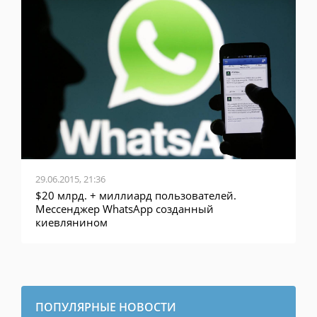
29.06.2015, 21:36
1
$20 млрд. + миллиард пользователей.
S
Мессенджер WhatsApp созданный
з
киевлянином
ПОПУЛЯРНЫЕ НОВОСТИ