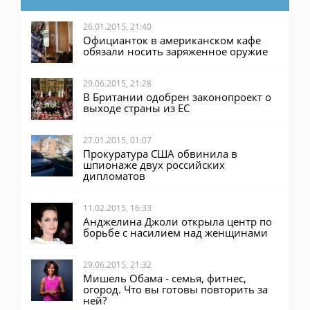
26.01.2015, 21:40
Официанток в американском кафе
обязали носить заряженное оружие
29.06.2015, 21:28
В Британии одобрен законопроект о
выходе страны из ЕС
27.01.2015, 01:07
Прокуратура США обвинила в
шпионаже двух российских
дипломатов
11.02.2015, 16:33
Анджелина Джоли открыла центр по
борьбе с насилием над женщинами
29.06.2015, 21:32
Мишель Обама - семья, фитнес,
огород. Что вы готовы повторить за
ней?